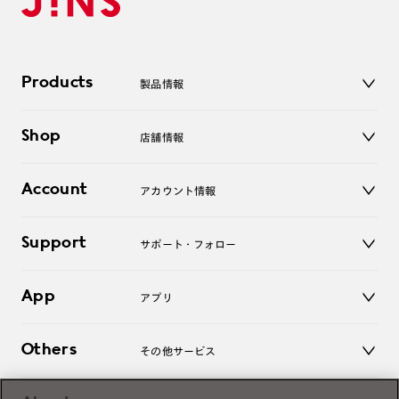
Products
製品情報
メガネ
Shop
店舗情報
サングラス
レンズ
店舗
コンタクトレンズ
Account
アカウント情報
オンラインショップ
老眼鏡
キッズ
マイページ／ログイン
Support
アクセサリー
サポート・フォロー
ログアウト
LINE公式アカウント
お知らせ
App
アプリ
よくあるご質問
ご利用ガイド
JINSアプリ
お問い合わせ
Others
その他サービス
3D WEB試着