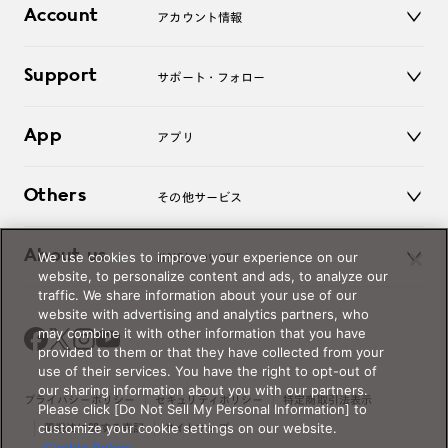
コンタクトレンズ
Account
アカウント情報
オンラインショップ
老眼鏡
キッズ
マイページ／ログイン
Support
アクセサリー
サポート・フォロー
ログアウト
LINE公式アカウント
お知らせ
App
アプリ
よくあるご質問
ご利用ガイド
JINSアプリ
お問い合わせ
Others
その他サービス
3D WEB試着
About us
We use cookies to improve your experience on our
JINSについて
レンズ交換
website, to personalize content and ads, to analyze our
オンラインギフト
traffic. We share information about your use of our
Magnify Life
価格案内
website with advertising and analytics partners, who
会社概要
may combine it with other information that you have
採用情報
provided to them or that they have collected from your
法人のお客様
use of their services. You have the right to opt-out of
our sharing information about you with our partners.
出店について
プライバシーポリシー
セキュリティポリシー
特定商取引法表示
Please click [Do Not Sell My Personal Information] to
customize your cookie settings on our website.
薬機法に関する表記
サイトマップ
Cookie Policy