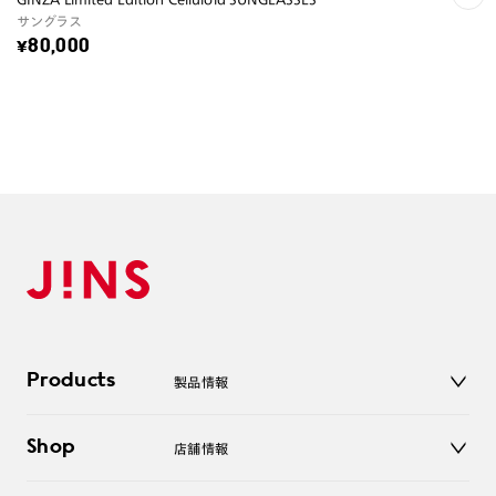
サングラス
¥80,000
Products
製品情報
メガネ
Shop
店舗情報
サングラス
レンズ
店舗