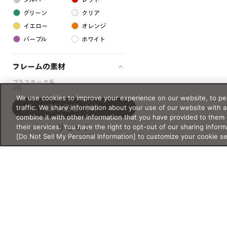
グリーン
クリア
イエロー
オレンジ
パープル
ホワイト
フレームの素材
プラスチック系
4件
We use cookies to improve your experience on our website, to per
樹脂
traffic. We share information about your use of our website with 
絞り込む
（4）
combine it with other information that you have provided to them 
their services. You have the right to opt-out of our sharing inform
アセテート
リセット
[Do Not Sell My Personal Information] to customize your cookie s
サスティナブル素材
セルロイド
金属系
メタル