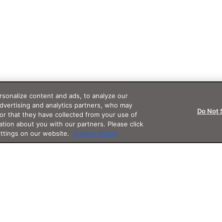
sonalize content and ads, to analyze our
advertising and analytics partners, who may
Do Not 
or that they have collected from your use of
ation about you with our partners. Please click
ettings on our website.
Cookie Policy