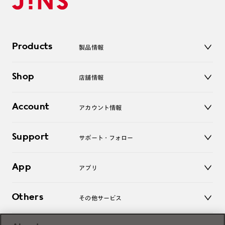
Products
製品情報
メガネ
Shop
店舗情報
サングラス
レンズ
店舗
コンタクトレンズ
Account
アカウント情報
オンラインショップ
老眼鏡
キッズ
マイページ／ログイン
Support
アクセサリー
サポート・フォロー
ログアウト
LINE公式アカウント
お知らせ
App
アプリ
よくあるご質問
ご利用ガイド
JINSアプリ
お問い合わせ
Others
その他サービス
3D WEB試着