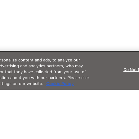
sonalize content and ads, to analyze our
advertising and analytics partners, who may
Do Not 
or that they have collected from your use of
ation about you with our partners. Please click
ettings on our website.
Cookie Policy