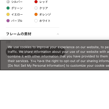
シルバー
レッド
グリーン
クリア
イエロー
オレンジ
パープル
ホワイト
フレームの素材
プラスチック系
0件
We use cookies to improve your experience on our website, to per
樹脂
traffic. We share information about your use of our website with 
絞り込む
（0）
combine it with other information that you have provided to them 
their services. You have the right to opt-out of our sharing inform
リセット
アセテート
[Do Not Sell My Personal Information] to customize your cookie s
サスティナブル素材
セルロイド
金属系
メタル