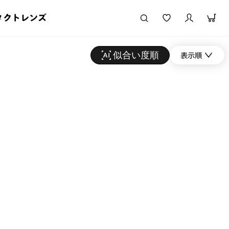
タクトレンズ
似合い度順
表示順