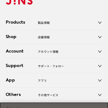
Products
製品情報
メガネ
Shop
店舗情報
サングラス
レンズ
店舗
コンタクトレンズ
Account
アカウント情報
オンラインショップ
老眼鏡
キッズ
マイページ／ログイン
Support
アクセサリー
サポート・フォロー
ログアウト
LINE公式アカウント
お知らせ
App
アプリ
よくあるご質問
ご利用ガイド
JINSアプリ
お問い合わせ
Others
その他サービス
3D WEB試着