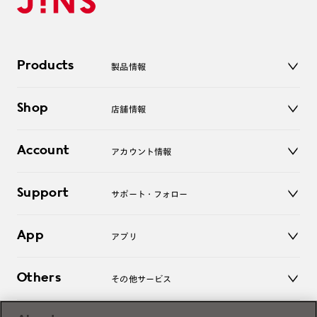
Products
製品情報
メガネ
Shop
店舗情報
サングラス
レンズ
店舗
コンタクトレンズ
Account
アカウント情報
オンラインショップ
老眼鏡
キッズ
マイページ／ログイン
Support
アクセサリー
サポート・フォロー
ログアウト
LINE公式アカウント
お知らせ
App
アプリ
よくあるご質問
ご利用ガイド
JINSアプリ
お問い合わせ
Others
その他サービス
3D WEB試着