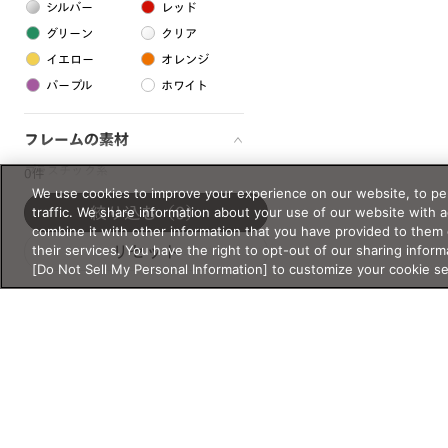
シルバー
レッド
グリーン
クリア
イエロー
オレンジ
パープル
ホワイト
フレームの素材
プラスチック系
0件
We use cookies to improve your experience on our website, to per
樹脂
traffic. We share information about your use of our website with 
絞り込む
（0）
combine it with other information that you have provided to them 
their services. You have the right to opt-out of our sharing inform
リセット
アセテート
[Do Not Sell My Personal Information] to customize your cookie s
サスティナブル素材
セルロイド
金属系
メタル