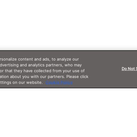
sonalize content and ads, to analyze our
advertising and analytics partners, who may
Do Not 
or that they have collected from your use of
ation about you with our partners. Please click
ettings on our website.
Cookie Policy