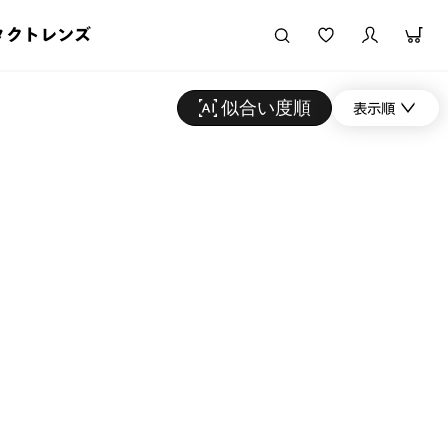
タクトレンズ
似合い度順
表示順