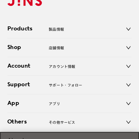
Products
製品情報
メガネ
Shop
店舗情報
サングラス
レンズ
店舗
コンタクトレンズ
Account
アカウント情報
オンラインショップ
老眼鏡
キッズ
マイページ／ログイン
Support
アクセサリー
サポート・フォロー
ログアウト
LINE公式アカウント
お知らせ
App
アプリ
よくあるご質問
ご利用ガイド
JINSアプリ
お問い合わせ
Others
その他サービス
3D WEB試着