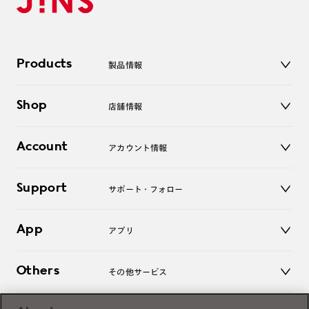
Products
製品情報
メガネ
Shop
店舗情報
サングラス
レンズ
店舗
コンタクトレンズ
Account
アカウント情報
オンラインショップ
老眼鏡
キッズ
マイページ／ログイン
Support
アクセサリー
サポート・フォロー
ログアウト
LINE公式アカウント
お知らせ
App
アプリ
よくあるご質問
ご利用ガイド
JINSアプリ
お問い合わせ
Others
その他サービス
3D WEB試着