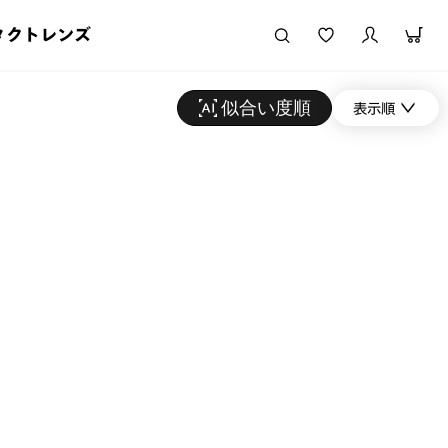
タクトレンズ
似合い度順
表示順