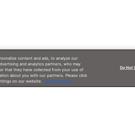
sonalize content and ads, to analyze our
advertising and analytics partners, who may
Do Not 
or that they have collected from your use of
ation about you with our partners. Please click
ettings on our website.
Cookie Policy