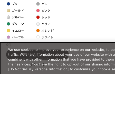
ブルー
グレー
ゴールド
ピンク
シルバー
レッド
グリーン
クリア
イエロー
オレンジ
パープル
ホワイト
0件
We use cookies to improve your experience on our website, to per
フレームの素材
traffic. We share information about your use of our website with 
絞り込む
（0）
combine it with other information that you have provided to them 
プラスチック系
their services. You have the right to opt-out of our sharing inform
リセット
[Do Not Sell My Personal Information] to customize your cookie s
樹脂
アセテート
サスティナブル素材
セルロイド