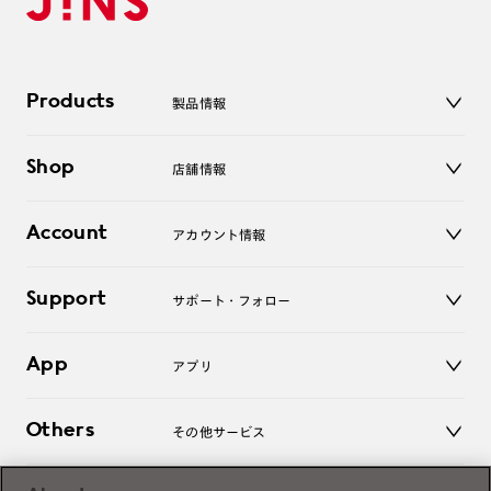
Products
製品情報
メガネ
Shop
店舗情報
サングラス
レンズ
店舗
コンタクトレンズ
Account
アカウント情報
オンラインショップ
老眼鏡
キッズ
マイページ／ログイン
Support
アクセサリー
サポート・フォロー
ログアウト
LINE公式アカウント
お知らせ
App
アプリ
よくあるご質問
ご利用ガイド
JINSアプリ
お問い合わせ
Others
その他サービス
3D WEB試着