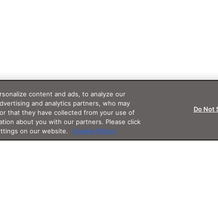
sonalize content and ads, to analyze our
advertising and analytics partners, who may
Do Not 
or that they have collected from your use of
ation about you with our partners. Please click
ettings on our website.
Cookie Policy