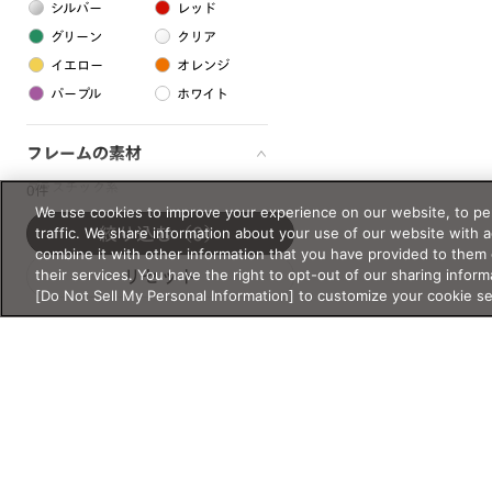
シルバー
レッド
グリーン
クリア
イエロー
オレンジ
パープル
ホワイト
フレームの素材
プラスチック系
0件
We use cookies to improve your experience on our website, to per
樹脂
traffic. We share information about your use of our website with 
絞り込む
（0）
combine it with other information that you have provided to them 
their services. You have the right to opt-out of our sharing inform
リセット
アセテート
[Do Not Sell My Personal Information] to customize your cookie s
サスティナブル素材
セルロイド
金属系
メタル