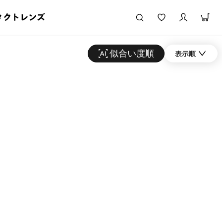
タクトレンズ
似合い度順
表示順