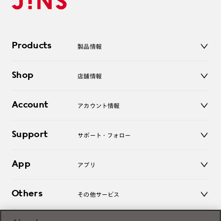
Products
製品情報
メガネ
Shop
店舗情報
サングラス
レンズ
店舗
コンタクトレンズ
Account
アカウント情報
オンラインショップ
老眼鏡
キッズ
マイページ／ログイン
Support
アクセサリー
サポート・フォロー
ログアウト
LINE公式アカウント
お知らせ
App
アプリ
よくあるご質問
ご利用ガイド
JINSアプリ
お問い合わせ
Others
その他サービス
3D WEB試着