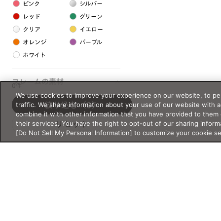
ピンク
シルバー
レッド
グリーン
クリア
イエロー
オレンジ
パープル
ホワイト
フレームの素材
0件
We use cookies to improve your experience on our website, to per
プラスチック系
traffic. We share information about your use of our website with 
絞り込む
（0）
combine it with other information that you have provided to them 
樹脂
their services. You have the right to opt-out of our sharing inform
リセット
[Do Not Sell My Personal Information] to customize your cookie s
アセテート
サスティナブル素材
セルロイド
金属系