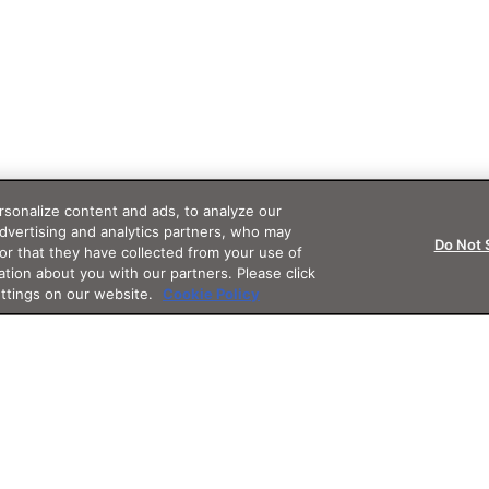
sonalize content and ads, to analyze our
advertising and analytics partners, who may
Do Not 
or that they have collected from your use of
ation about you with our partners. Please click
ettings on our website.
Cookie Policy