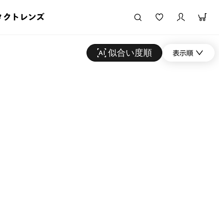
タクトレンズ
似合い度順
表示順