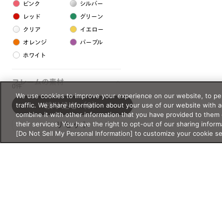
ピンク
シルバー
レッド
グリーン
クリア
イエロー
オレンジ
パープル
ホワイト
フレームの素材
0件
We use cookies to improve your experience on our website, to per
プラスチック系
traffic. We share information about your use of our website with 
絞り込む
（0）
combine it with other information that you have provided to them 
樹脂
their services. You have the right to opt-out of our sharing inform
リセット
[Do Not Sell My Personal Information] to customize your cookie s
アセテート
サスティナブル素材
セルロイド
金属系