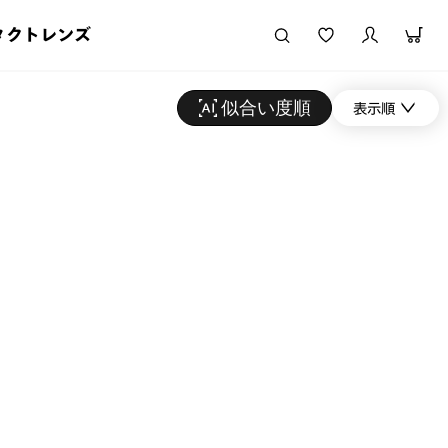
タクトレンズ
似合い度順
表示順