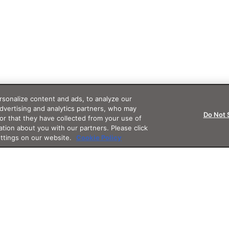
sonalize content and ads, to analyze our
advertising and analytics partners, who may
Do Not 
or that they have collected from your use of
ation about you with our partners. Please click
ettings on our website.
Cookie Policy