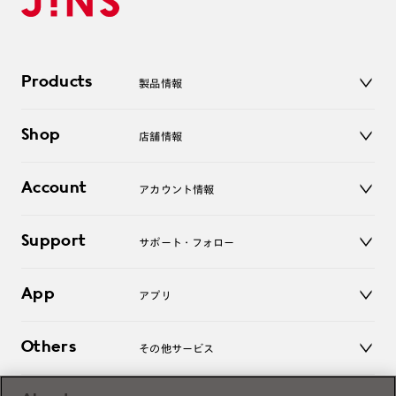
Products
製品情報
メガネ
Shop
店舗情報
サングラス
レンズ
店舗
コンタクトレンズ
Account
アカウント情報
オンラインショップ
老眼鏡
キッズ
マイページ／ログイン
Support
アクセサリー
サポート・フォロー
ログアウト
LINE公式アカウント
お知らせ
App
アプリ
よくあるご質問
ご利用ガイド
JINSアプリ
お問い合わせ
Others
その他サービス
3D WEB試着