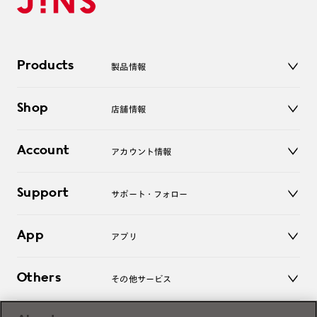
Products
製品情報
メガネ
Shop
店舗情報
サングラス
レンズ
店舗
コンタクトレンズ
Account
アカウント情報
オンラインショップ
老眼鏡
キッズ
マイページ／ログイン
Support
アクセサリー
サポート・フォロー
ログアウト
LINE公式アカウント
お知らせ
App
アプリ
よくあるご質問
ご利用ガイド
JINSアプリ
お問い合わせ
Others
その他サービス
3D WEB試着