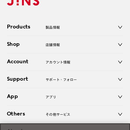
Products
製品情報
メガネ
Shop
店舗情報
サングラス
レンズ
店舗
コンタクトレンズ
Account
アカウント情報
オンラインショップ
老眼鏡
キッズ
マイページ／ログイン
Support
アクセサリー
サポート・フォロー
ログアウト
LINE公式アカウント
お知らせ
App
アプリ
よくあるご質問
ご利用ガイド
JINSアプリ
お問い合わせ
Others
その他サービス
3D WEB試着