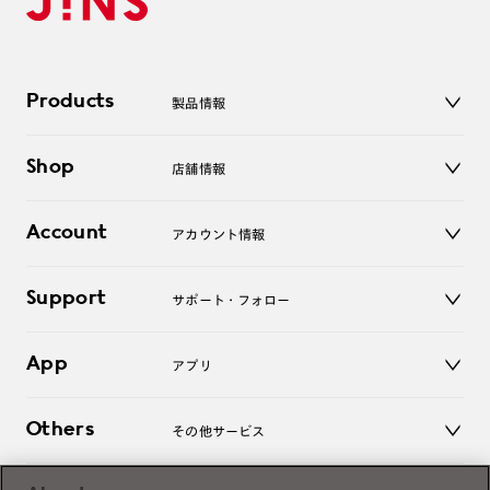
Products
製品情報
メガネ
Shop
店舗情報
サングラス
レンズ
店舗
コンタクトレンズ
Account
アカウント情報
オンラインショップ
老眼鏡
キッズ
マイページ／ログイン
Support
アクセサリー
サポート・フォロー
ログアウト
LINE公式アカウント
お知らせ
App
アプリ
よくあるご質問
ご利用ガイド
JINSアプリ
お問い合わせ
Others
その他サービス
3D WEB試着