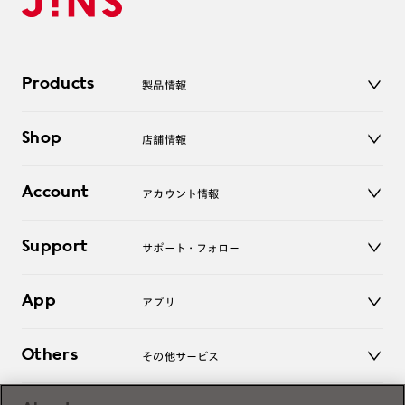
Products
製品情報
メガネ
Shop
店舗情報
サングラス
レンズ
店舗
コンタクトレンズ
Account
アカウント情報
オンラインショップ
老眼鏡
キッズ
マイページ／ログイン
Support
アクセサリー
サポート・フォロー
ログアウト
LINE公式アカウント
お知らせ
App
アプリ
よくあるご質問
ご利用ガイド
JINSアプリ
お問い合わせ
Others
その他サービス
3D WEB試着