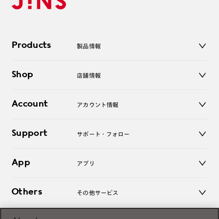
Products
製品情報
メガネ
Shop
店舗情報
サングラス
レンズ
店舗
コンタクトレンズ
Account
アカウント情報
オンラインショップ
老眼鏡
キッズ
マイページ／ログイン
Support
アクセサリー
サポート・フォロー
ログアウト
LINE公式アカウント
お知らせ
App
アプリ
よくあるご質問
ご利用ガイド
JINSアプリ
お問い合わせ
Others
その他サービス
3D WEB試着