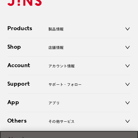
Products
製品情報
メガネ
Shop
店舗情報
サングラス
レンズ
店舗
コンタクトレンズ
Account
アカウント情報
オンラインショップ
老眼鏡
キッズ
マイページ／ログイン
Support
アクセサリー
サポート・フォロー
ログアウト
LINE公式アカウント
お知らせ
App
アプリ
よくあるご質問
ご利用ガイド
JINSアプリ
お問い合わせ
Others
その他サービス
3D WEB試着