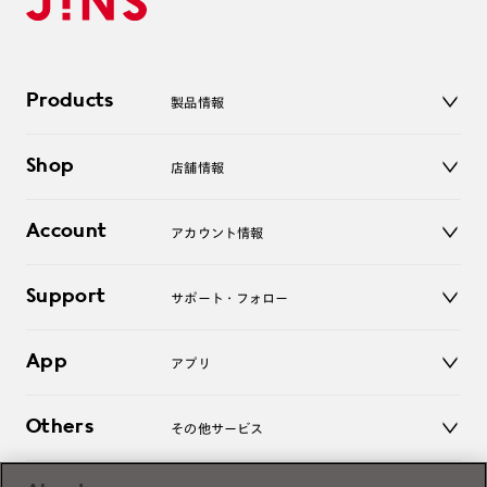
Products
製品情報
メガネ
Shop
店舗情報
サングラス
レンズ
店舗
コンタクトレンズ
Account
アカウント情報
オンラインショップ
老眼鏡
キッズ
マイページ／ログイン
Support
アクセサリー
サポート・フォロー
ログアウト
LINE公式アカウント
お知らせ
App
アプリ
よくあるご質問
ご利用ガイド
JINSアプリ
お問い合わせ
Others
その他サービス
3D WEB試着