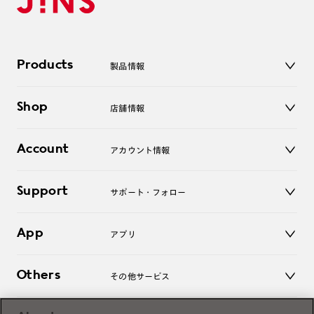
Products
製品情報
メガネ
Shop
店舗情報
サングラス
レンズ
店舗
コンタクトレンズ
Account
アカウント情報
オンラインショップ
老眼鏡
キッズ
マイページ／ログイン
Support
アクセサリー
サポート・フォロー
ログアウト
LINE公式アカウント
お知らせ
App
アプリ
よくあるご質問
ご利用ガイド
JINSアプリ
お問い合わせ
Others
その他サービス
3D WEB試着