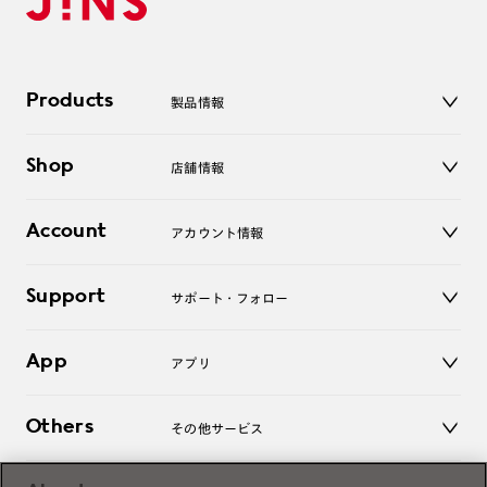
Products
製品情報
メガネ
Shop
店舗情報
サングラス
レンズ
店舗
コンタクトレンズ
Account
アカウント情報
オンラインショップ
老眼鏡
キッズ
マイページ／ログイン
Support
アクセサリー
サポート・フォロー
ログアウト
LINE公式アカウント
お知らせ
App
アプリ
よくあるご質問
ご利用ガイド
JINSアプリ
お問い合わせ
Others
その他サービス
3D WEB試着