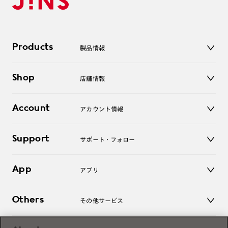
Products
製品情報
メガネ
Shop
店舗情報
サングラス
レンズ
店舗
コンタクトレンズ
Account
アカウント情報
オンラインショップ
老眼鏡
キッズ
マイページ／ログイン
Support
アクセサリー
サポート・フォロー
ログアウト
LINE公式アカウント
お知らせ
App
アプリ
よくあるご質問
ご利用ガイド
JINSアプリ
お問い合わせ
Others
その他サービス
3D WEB試着