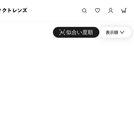
タクトレンズ
似合い度順
表示順