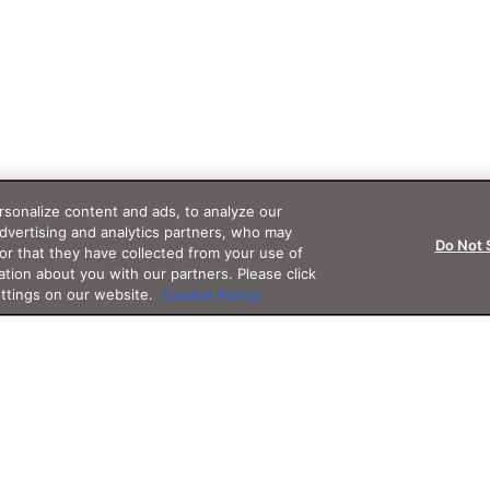
sonalize content and ads, to analyze our
advertising and analytics partners, who may
Do Not 
or that they have collected from your use of
ation about you with our partners. Please click
ettings on our website.
Cookie Policy