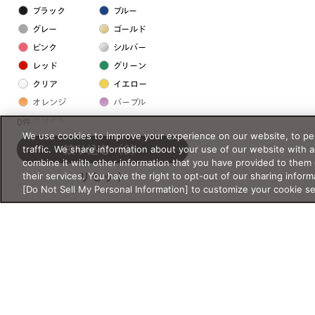
ブラック
ブルー
グレー
ゴールド
ピンク
シルバー
レッド
グリーン
クリア
イエロー
オレンジ
パープル
ホワイト
0件
We use cookies to improve your experience on our website, to per
traffic. We share information about your use of our website with 
絞り込む
（0）
フレームの素材
combine it with other information that you have provided to them 
their services. You have the right to opt-out of our sharing inform
リセット
プラスチック系
[Do Not Sell My Personal Information] to customize your cookie s
樹脂
アセテート
サスティナブル素材
セルロイド