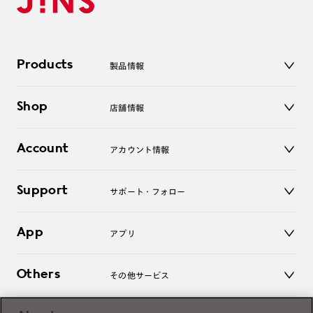
Products
製品情報
メガネ
Shop
店舗情報
サングラス
レンズ
店舗
コンタクトレンズ
Account
アカウント情報
オンラインショップ
老眼鏡
キッズ
マイページ／ログイン
Support
アクセサリー
サポート・フォロー
ログアウト
LINE公式アカウント
お知らせ
App
アプリ
よくあるご質問
ご利用ガイド
JINSアプリ
お問い合わせ
Others
その他サービス
3D WEB試着