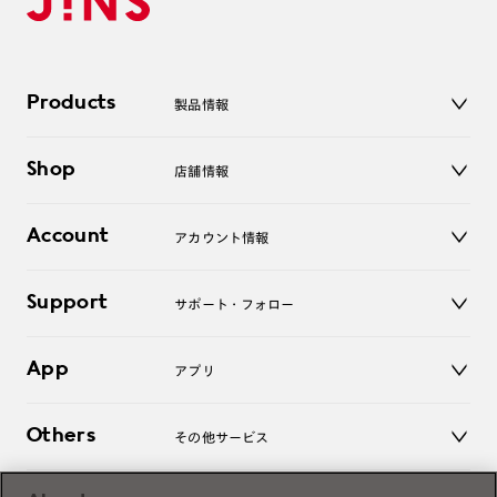
Products
製品情報
メガネ
Shop
店舗情報
サングラス
レンズ
店舗
コンタクトレンズ
Account
アカウント情報
オンラインショップ
老眼鏡
キッズ
マイページ／ログイン
Support
アクセサリー
サポート・フォロー
ログアウト
LINE公式アカウント
お知らせ
App
アプリ
よくあるご質問
ご利用ガイド
JINSアプリ
お問い合わせ
Others
その他サービス
3D WEB試着