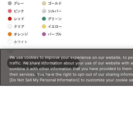
グレー
ゴールド
ピンク
シルバー
レッド
グリーン
クリア
イエロー
オレンジ
パープル
ホワイト
0件
We use cookies to improve your experience on our website, to per
フレームの素材
traffic. We share information about your use of our website with 
絞り込む
（0）
プラスチック系
combine it with other information that you have provided to them 
their services. You have the right to opt-out of our sharing inform
リセット
樹脂
[Do Not Sell My Personal Information] to customize your cookie s
アセテート
サスティナブル素材
セルロイド