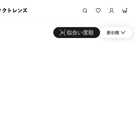
タクトレンズ
似合い度順
表示順