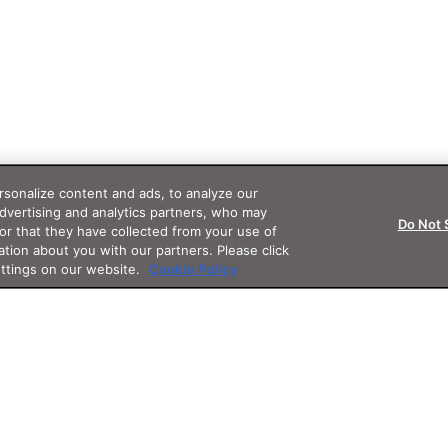
sonalize content and ads, to analyze our
advertising and analytics partners, who may
Do Not 
or that they have collected from your use of
ation about you with our partners. Please click
ettings on our website.
Cookie Policy