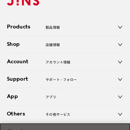
Products
製品情報
メガネ
Shop
店舗情報
サングラス
レンズ
店舗
コンタクトレンズ
Account
アカウント情報
オンラインショップ
老眼鏡
キッズ
マイページ／ログイン
Support
アクセサリー
サポート・フォロー
ログアウト
LINE公式アカウント
お知らせ
App
アプリ
よくあるご質問
ご利用ガイド
JINSアプリ
お問い合わせ
Others
その他サービス
3D WEB試着