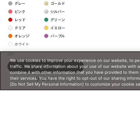
グレー
ゴールド
ピンク
シルバー
レッド
グリーン
クリア
イエロー
オレンジ
パープル
ホワイト
0件
We use cookies to improve your experience on our website, to per
フレームの素材
traffic. We share information about your use of our website with 
絞り込む
（0）
プラスチック系
combine it with other information that you have provided to them 
their services. You have the right to opt-out of our sharing inform
リセット
樹脂
[Do Not Sell My Personal Information] to customize your cookie s
アセテート
サスティナブル素材
セルロイド