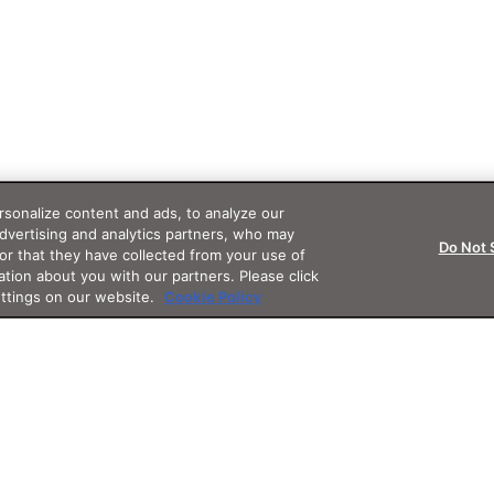
sonalize content and ads, to analyze our
advertising and analytics partners, who may
Do Not 
or that they have collected from your use of
ation about you with our partners. Please click
ettings on our website.
Cookie Policy