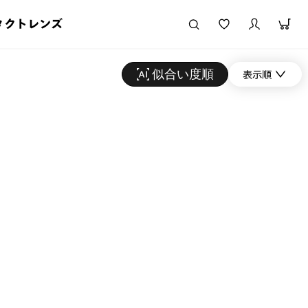
タクトレンズ
似合い度順
表示順