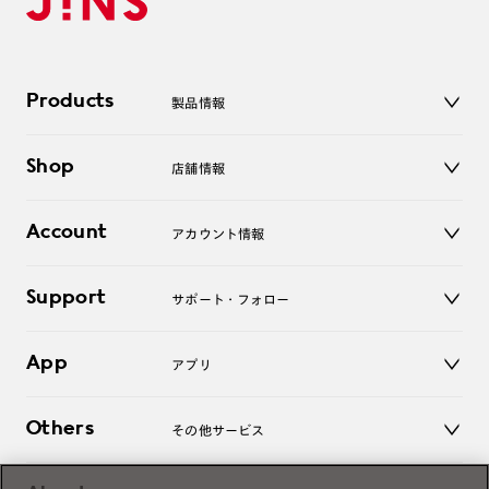
Products
製品情報
メガネ
Shop
店舗情報
サングラス
レンズ
店舗
コンタクトレンズ
Account
アカウント情報
オンラインショップ
老眼鏡
キッズ
マイページ／ログイン
Support
アクセサリー
サポート・フォロー
ログアウト
LINE公式アカウント
お知らせ
App
アプリ
よくあるご質問
ご利用ガイド
JINSアプリ
お問い合わせ
Others
その他サービス
3D WEB試着