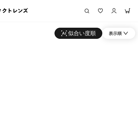
タクトレンズ
似合い度順
表示順