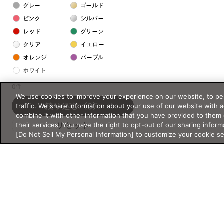
グレー
ゴールド
ピンク
シルバー
レッド
グリーン
クリア
イエロー
オレンジ
パープル
ホワイト
0件
We use cookies to improve your experience on our website, to per
フレームの素材
traffic. We share information about your use of our website with 
絞り込む
（0）
プラスチック系
combine it with other information that you have provided to them 
their services. You have the right to opt-out of our sharing inform
リセット
樹脂
[Do Not Sell My Personal Information] to customize your cookie s
アセテート
サスティナブル素材
セルロイド