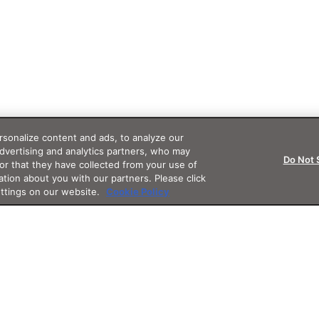
sonalize content and ads, to analyze our
advertising and analytics partners, who may
Do Not 
or that they have collected from your use of
ation about you with our partners. Please click
ettings on our website.
Cookie Policy