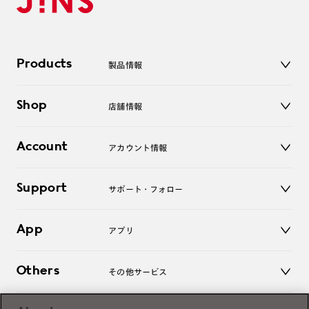
Products
製品情報
メガネ
Shop
店舗情報
サングラス
レンズ
店舗
コンタクトレンズ
Account
アカウント情報
オンラインショップ
老眼鏡
キッズ
マイページ／ログイン
Support
アクセサリー
サポート・フォロー
ログアウト
LINE公式アカウント
お知らせ
App
アプリ
よくあるご質問
ご利用ガイド
JINSアプリ
お問い合わせ
Others
その他サービス
3D WEB試着