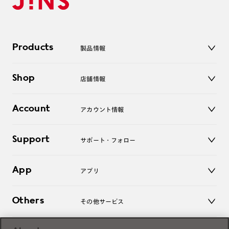
Products
製品情報
メガネ
Shop
店舗情報
サングラス
レンズ
店舗
コンタクトレンズ
Account
アカウント情報
オンラインショップ
老眼鏡
キッズ
マイページ／ログイン
Support
アクセサリー
サポート・フォロー
ログアウト
LINE公式アカウント
お知らせ
App
アプリ
よくあるご質問
ご利用ガイド
JINSアプリ
お問い合わせ
Others
その他サービス
3D WEB試着