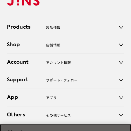
Products
製品情報
メガネ
Shop
店舗情報
サングラス
レンズ
店舗
コンタクトレンズ
Account
アカウント情報
オンラインショップ
老眼鏡
キッズ
マイページ／ログイン
Support
アクセサリー
サポート・フォロー
ログアウト
LINE公式アカウント
お知らせ
App
アプリ
よくあるご質問
ご利用ガイド
JINSアプリ
お問い合わせ
Others
その他サービス
3D WEB試着