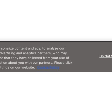
sonalize content and ads, to analyze our
advertising and analytics partners, who may
Do Not 
or that they have collected from your use of
ation about you with our partners. Please click
ettings on our website.
Cookie Policy