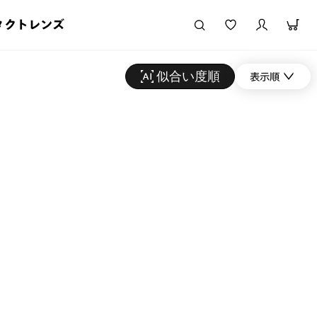
タクトレンズ
似合い度順
表示順