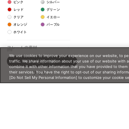
ピンク
シルバー
レッド
グリーン
クリア
イエロー
オレンジ
パープル
ホワイト
フレームの素材
0件
We use cookies to improve your experience on our website, to per
プラスチック系
traffic. We share information about your use of our website with 
絞り込む
（0）
combine it with other information that you have provided to them 
樹脂
their services. You have the right to opt-out of our sharing inform
リセット
[Do Not Sell My Personal Information] to customize your cookie s
アセテート
サスティナブル素材
セルロイド
金属系