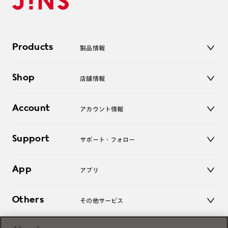
Products
製品情報
メガネ
Shop
店舗情報
サングラス
レンズ
店舗
コンタクトレンズ
Account
アカウント情報
オンラインショップ
老眼鏡
キッズ
マイページ／ログイン
Support
アクセサリー
サポート・フォロー
ログアウト
LINE公式アカウント
お知らせ
App
アプリ
よくあるご質問
ご利用ガイド
JINSアプリ
お問い合わせ
Others
その他サービス
3D WEB試着