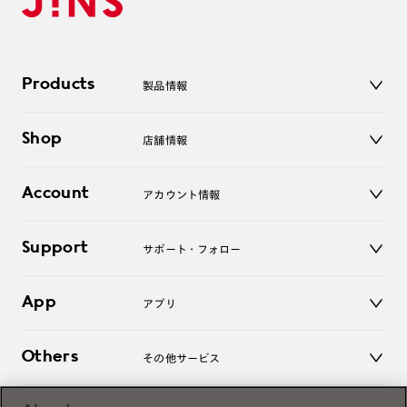
Products
製品情報
メガネ
Shop
店舗情報
サングラス
レンズ
店舗
コンタクトレンズ
Account
アカウント情報
オンラインショップ
老眼鏡
キッズ
マイページ／ログイン
Support
アクセサリー
サポート・フォロー
ログアウト
LINE公式アカウント
お知らせ
App
アプリ
よくあるご質問
ご利用ガイド
JINSアプリ
お問い合わせ
Others
その他サービス
3D WEB試着