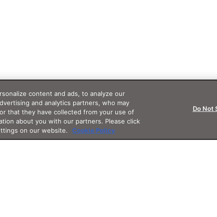
sonalize content and ads, to analyze our
advertising and analytics partners, who may
Do Not 
or that they have collected from your use of
ation about you with our partners. Please click
ettings on our website.
Cookie Policy