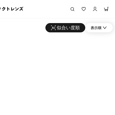
タクトレンズ
似合い度順
表示順