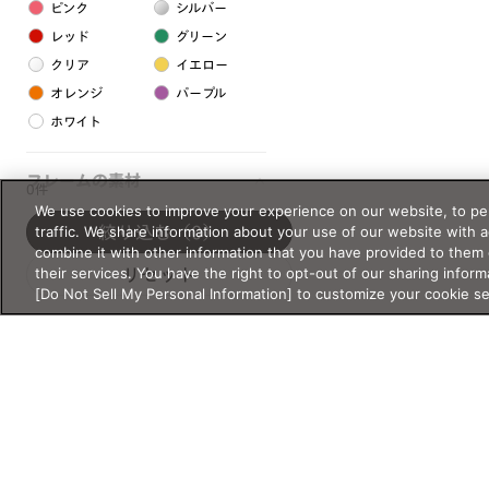
ピンク
シルバー
レッド
グリーン
クリア
イエロー
オレンジ
パープル
ホワイト
フレームの素材
0件
We use cookies to improve your experience on our website, to per
プラスチック系
traffic. We share information about your use of our website with 
絞り込む
（0）
combine it with other information that you have provided to them 
樹脂
their services. You have the right to opt-out of our sharing inform
リセット
[Do Not Sell My Personal Information] to customize your cookie s
アセテート
サスティナブル素材
セルロイド
金属系