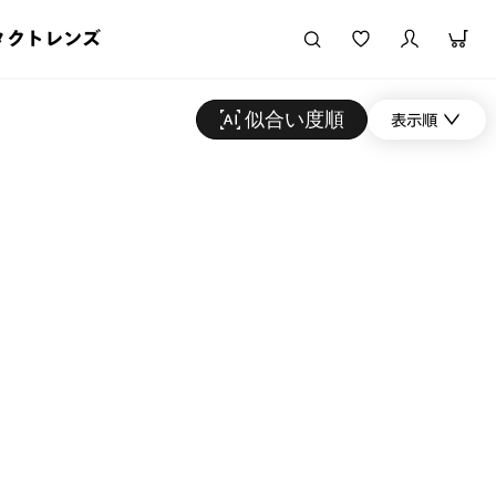
タクトレンズ
似合い度順
表示順