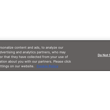
sonalize content and ads, to analyze our
advertising and analytics partners, who may
Do Not 
or that they have collected from your use of
ation about you with our partners. Please click
ettings on our website.
Cookie Policy