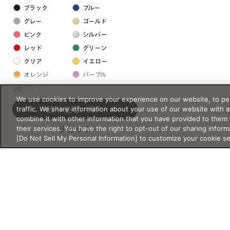
ブラック
ブルー
グレー
ゴールド
ピンク
シルバー
レッド
グリーン
クリア
イエロー
オレンジ
パープル
ホワイト
0件
We use cookies to improve your experience on our website, to per
traffic. We share information about your use of our website with 
絞り込む
（0）
フレームの素材
combine it with other information that you have provided to them 
their services. You have the right to opt-out of our sharing inform
リセット
プラスチック系
[Do Not Sell My Personal Information] to customize your cookie s
樹脂
アセテート
サスティナブル素材
セルロイド