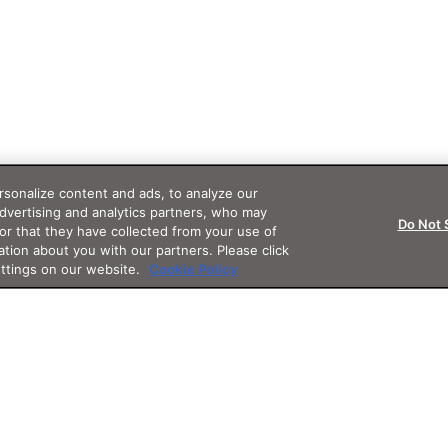
sonalize content and ads, to analyze our
advertising and analytics partners, who may
Do Not 
or that they have collected from your use of
ation about you with our partners. Please click
ettings on our website.
Cookie Policy