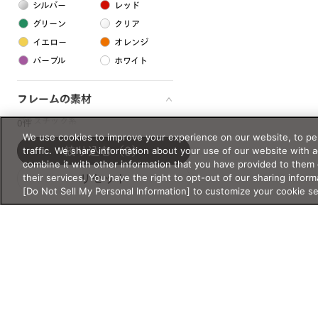
シルバー
レッド
グリーン
クリア
イエロー
オレンジ
パープル
ホワイト
フレームの素材
プラスチック系
0件
We use cookies to improve your experience on our website, to per
樹脂
traffic. We share information about your use of our website with 
絞り込む
（0）
combine it with other information that you have provided to them 
their services. You have the right to opt-out of our sharing inform
リセット
アセテート
[Do Not Sell My Personal Information] to customize your cookie s
サスティナブル素材
セルロイド
金属系
メタル