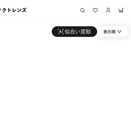
タクトレンズ
似合い度順
表示順