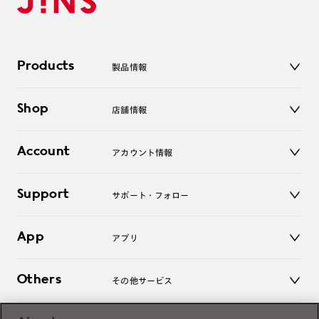
Products
製品情報
メガネ
Shop
店舗情報
サングラス
レンズ
店舗
コンタクトレンズ
Account
アカウント情報
オンラインショップ
老眼鏡
キッズ
マイページ／ログイン
Support
アクセサリー
サポート・フォロー
ログアウト
LINE公式アカウント
お知らせ
App
アプリ
よくあるご質問
ご利用ガイド
JINSアプリ
お問い合わせ
Others
その他サービス
3D WEB試着