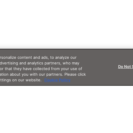
sonalize content and ads, to analyze our
advertising and analytics partners, who may
Do Not 
or that they have collected from your use of
ation about you with our partners. Please click
ettings on our website.
Cookie Policy