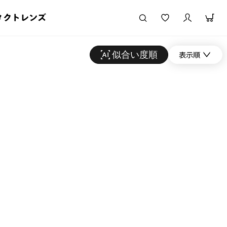
タクトレンズ
似合い度順
表示順