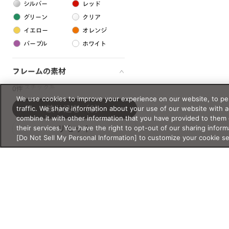
シルバー
レッド
グリーン
クリア
イエロー
オレンジ
パープル
ホワイト
フレームの素材
プラスチック系
0件
We use cookies to improve your experience on our website, to per
樹脂
traffic. We share information about your use of our website with 
絞り込む
（0）
combine it with other information that you have provided to them 
their services. You have the right to opt-out of our sharing inform
リセット
アセテート
[Do Not Sell My Personal Information] to customize your cookie s
サスティナブル素材
セルロイド
金属系
メタル