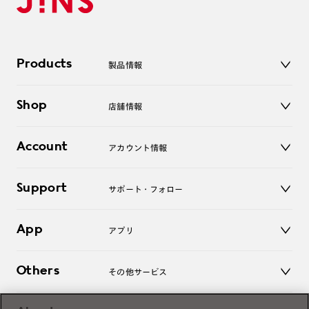
Products
製品情報
メガネ
Shop
店舗情報
サングラス
レンズ
店舗
コンタクトレンズ
Account
アカウント情報
オンラインショップ
老眼鏡
キッズ
マイページ／ログイン
Support
アクセサリー
サポート・フォロー
ログアウト
LINE公式アカウント
お知らせ
App
アプリ
よくあるご質問
ご利用ガイド
JINSアプリ
お問い合わせ
Others
その他サービス
3D WEB試着