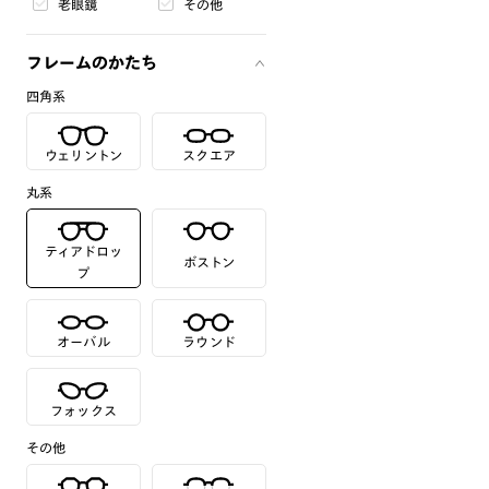
老眼鏡
その他
フレームのかたち
四角系
ウェリントン
スクエア
丸系
ティアドロッ
ボストン
プ
オーバル
ラウンド
フォックス
その他