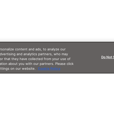
sonalize content and ads, to analyze our
advertising and analytics partners, who may
Do Not 
or that they have collected from your use of
ation about you with our partners. Please click
ettings on our website.
Cookie Policy