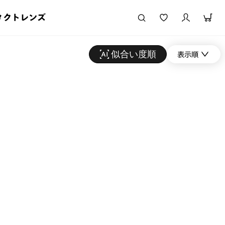
タクトレンズ
似合い度順
表示順