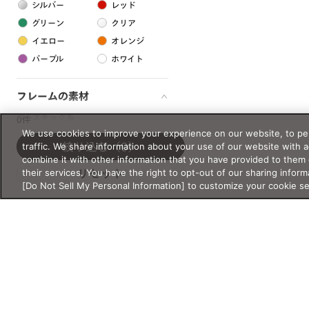
シルバー
レッド
グリーン
クリア
イエロー
オレンジ
パープル
ホワイト
フレームの素材
プラスチック系
0件
We use cookies to improve your experience on our website, to per
樹脂
traffic. We share information about your use of our website with 
絞り込む
（0）
combine it with other information that you have provided to them 
their services. You have the right to opt-out of our sharing inform
リセット
アセテート
[Do Not Sell My Personal Information] to customize your cookie s
サスティナブル素材
セルロイド
金属系
メタル