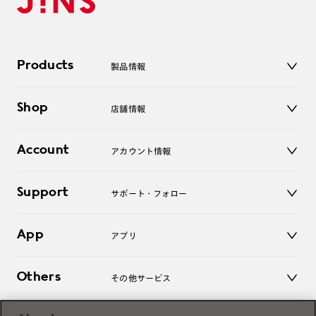
Products
製品情報
メガネ
Shop
店舗情報
サングラス
レンズ
店舗
コンタクトレンズ
Account
アカウント情報
オンラインショップ
老眼鏡
キッズ
マイページ／ログイン
Support
アクセサリー
サポート・フォロー
ログアウト
LINE公式アカウント
お知らせ
App
アプリ
よくあるご質問
ご利用ガイド
JINSアプリ
お問い合わせ
Others
その他サービス
3D WEB試着