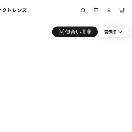
タクトレンズ
似合い度順
表示順