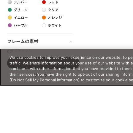
シルバー
レッド
グリーン
クリア
イエロー
オレンジ
パープル
ホワイト
フレームの素材
プラスチック系
0件
We use cookies to improve your experience on our website, to per
樹脂
traffic. We share information about your use of our website with 
絞り込む
（0）
combine it with other information that you have provided to them 
their services. You have the right to opt-out of our sharing inform
リセット
アセテート
[Do Not Sell My Personal Information] to customize your cookie s
サスティナブル素材
セルロイド
金属系
メタル