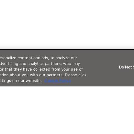
sonalize content and ads, to analyze our
advertising and analytics partners, who may
Do Not 
or that they have collected from your use of
ation about you with our partners. Please click
ettings on our website.
Cookie Policy